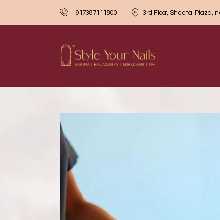
+917387111800
3rd Floor, Sheetal Plaza, 