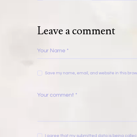
Leave a comment
Save my name, email, and website in this brow
I agree that my submitted data is being
colle