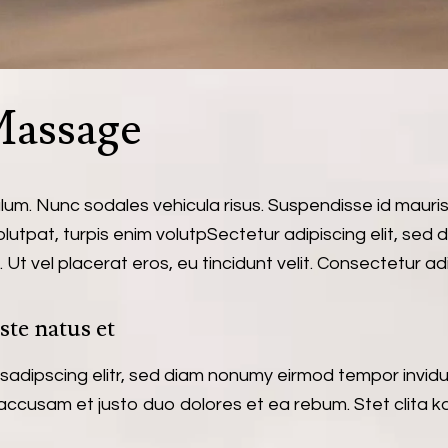
Massage
bulum. Nunc sodales vehicula risus. Suspendisse id mauris
 volutpat, turpis enim volutpSectetur adipiscing elit, sed
t vel placerat eros, eu tincidunt velit. Consectetur adipi
ste natus et
 sadipscing elitr, sed diam nonumy eirmod tempor invid
 accusam et justo duo dolores et ea rebum. Stet clita 