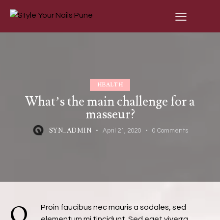
HEALTH
What’s the main challenge for a
masseur?
SYN_ADMIN
April 21, 2020
0
Comments
Q
Proin faucibus nec mauris a sodales, sed
elementum mi tincidunt. Sed eget viverra